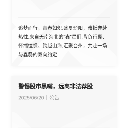
追梦而行，青春如炽,盛夏骄阳，难抵奔赴
热忱,来自天南海北的“鑫”星们,背负行囊、
怀揣憧憬、跨越山海,汇聚台州，共赴一场
与鑫磊的双向约定
警惕股市黑嘴，远离非法荐股
2025/06/20｜公告