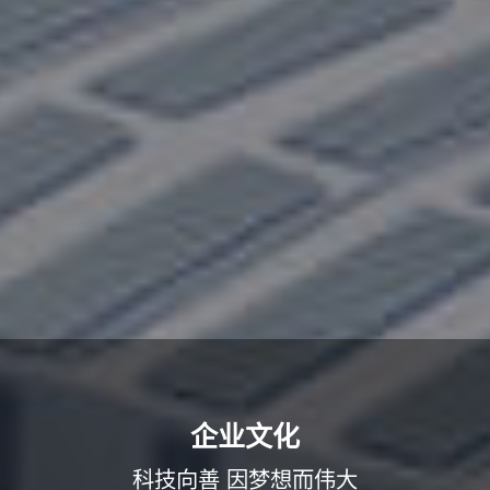
㎡+
台+
个+
149270
800000
100
园区面积
年产量
远销地区
项+
款+
台+
300
300
260
专利申请
产品规格
高精尖设备
企业文化
科技向善 因梦想而伟大