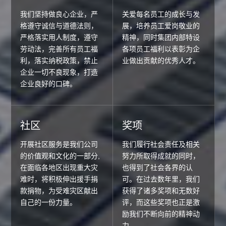
我们坚持做良心企业，严
关爱每名员工的成长与发
格遵守诚信与道德法则，
展，培养员工爱岗敬业的
严格落实用人制度，遵守
精神，同时集团内部特设
劳动法，完善所有员工福
各项员工福利以表彰为企
利，落实纳税政策，禁止
业做出贡献的优秀人才。
企业一切不良现象，打造
企业良好的口碑。
社区
奖项
开展社区服务是我们公司
我们履行社会责任及相关
的价值观和文化的一部分,
努力所取得成就的同时，
在面临各地区出现重大灾
也得到了社会各界的认
难时，将积极伸出援手捐
可。在过去数年里，我们
款捐物，为受难灾区献出
获得了诸多奖项和无数好
自己的一份力量。
评，而这些奖项也正是激
励我们不断向前的精神动
力。