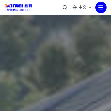
{if getCategory($catid,'status')==1}
中文
鑫磊压缩机股份有限公司于2006年在中国浙江成
立，是一家拥有自主知识产权的高新技术企业，专
业从事空气压缩机研发、制造、销售、服务的空压
机制造商。
公司占地面积110000平方米，现有员工1000多
人，其中专业技术人员100多人。公司拥有欧美进
口精密加工设备、先进的自动化机器人及现代化整
机生产流水线，结合ERP管理平台，保证了整个产