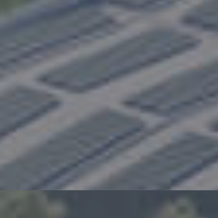
业链的高效和品质，符合ISO9001:2015的质量管
理体系，ISO14001:2015环境保护体系。
㎡+
台+
个+
149270
800000
100
园区面积
年产量
远销地区
项+
款+
台+
300
300
260
专利申请
产品规格
高精尖设备