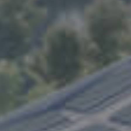
鑫磊压缩机股份有限公司于2006年在中国浙江成
立，是一家拥有自主知识产权的高新技术企业，专
业从事空气压缩机研发、制造、销售、服务的空压
机制造商。
公司占地面积110000平方米，现有员工1000多
人，其中专业技术人员100多人。公司拥有欧美进
口精密加工设备、先进的自动化机器人及现代化整
机生产流水线，结合ERP管理平台，保证了整个产
业链的高效和品质，符合ISO9001:2015的质量管
理体系，ISO14001:2015环境保护体系。