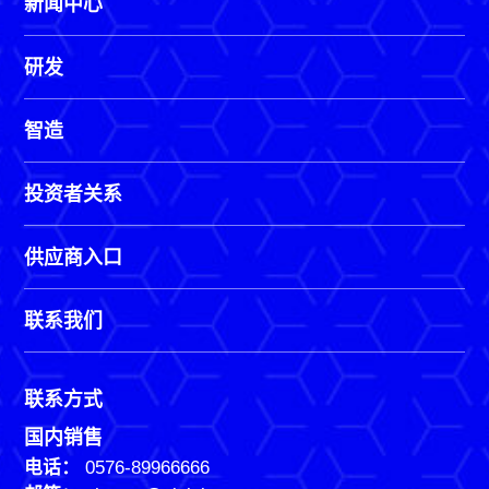
新闻中心
研发
智造
投资者关系
供应商入口
联系我们
联系方式
国内销售
电话：
0576-89966666