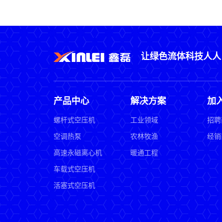
让绿色流体科技人人
产品中心
解决方案
加
螺杆式空压机
工业领域
招聘
空调热泵
农林牧渔
经销
高速永磁离心机
暖通工程
车载式空压机
活塞式空压机