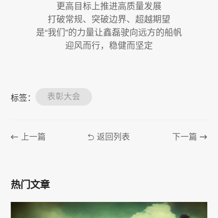
更高目标上推进高质量发展
打破常规、突破边界、超越期望
是“我们”的力量让鑫磊驶向远方的船帆
迎风而行，稳健而坚定
表彰大会
标签：
上一篇
返回列表
下一篇
热门文章