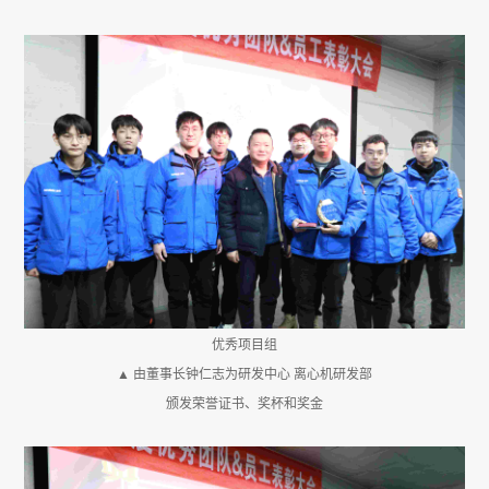
优秀项目组
▲ 由董事长钟仁志为研发中心 离心机研发部
颁发荣誉证书、奖杯和奖金