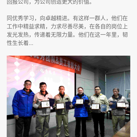
回报公司，为公司创造更大的价值。
同优秀学习，向卓越精进。有这样一群人，他们在
工作中精益求精，力求尽善尽美，在各自的岗位上
发光发热，传递着无限力量。他们在这一年里，韧
性生长着...