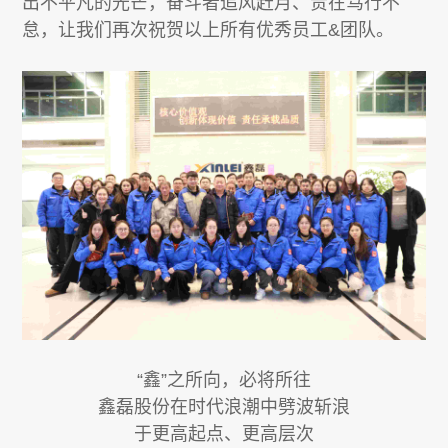
出不平凡的光芒，奋斗者追风赶月、贵在笃行不
怠，让我们再次祝贺以上所有优秀员工&团队。
“鑫”之所向，必将所往
鑫磊股份在时代浪潮中劈波斩浪
于更高起点、更高层次