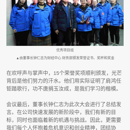
优秀项目组
▲由董事长钟仁志为财经中心 财务部颁发荣誉证书、奖杯和奖金
在欢呼声与掌声中，15个荣誉奖项顺利颁发，光芒
背后是他们努力的汗水。他们用实际证明了肩鸿任
钜踏歌行，功不唐捐玉汝成，是我们学习的楷模。
会议最后，董事长钟仁志为此次大会进行了总结发
言。在公司快速发展的新阶段中，我们有新的目
标，同时也面临着新的机遇与挑战。因此，更需要
我们每个人怀抱着危机意识和创业精神，团结协