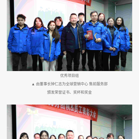
优秀项目组
▲ 由董事长钟仁志为全球营销中心 售前服务部
颁发荣誉证书、奖杯和奖金