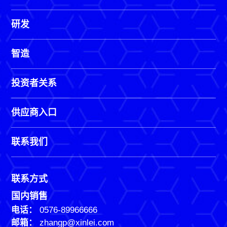
研发
智造
投资者关系
供应商入口
联系我们
联系方式
国内销售
电话：
0576-89966666
邮箱：
zhangp@xinlei.com