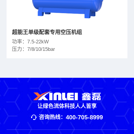
超能王单级配套专用空压机组
功率：7.5-22kW
压力：7/8/10/15bar
让绿色流体科技人人皆享
400-705-8999
咨询热线：