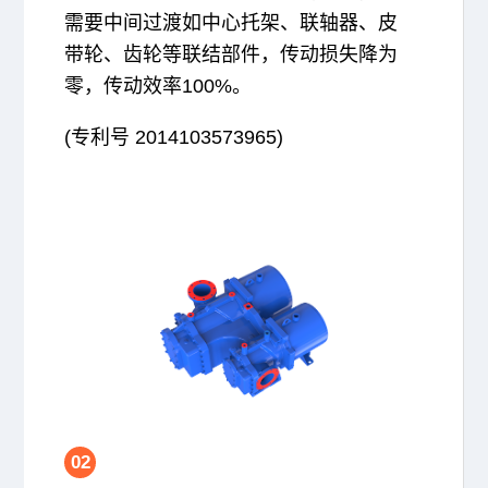
需要中间过渡如中心托架、联轴器、皮
带轮、齿轮等联结部件，传动损失降为
零，传动效率100%。
(专利号 2014103573965)
02