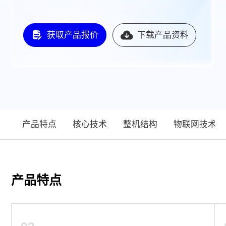
获取产品报价
下载产品资料
产品特点
核心技术
整机结构
物联网技术
产品特点