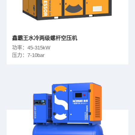
鑫霸王水冷两级螺杆空压机
功率：45-315kW
压力：7-10bar