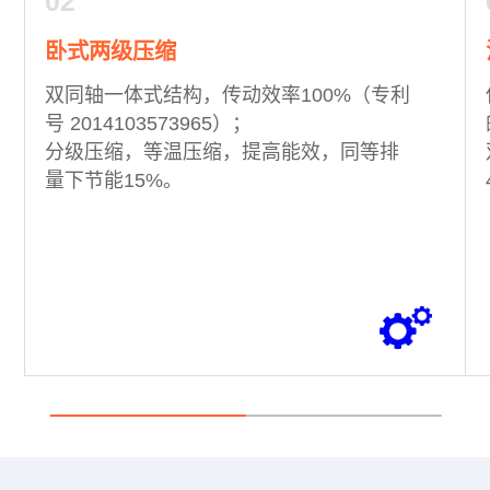
03
油冷高效永磁电机
，传动效率100%（专利
保持理想的温度，低噪
965）；
的防护等级；
压缩，提高能效，同等排
双永磁同步电机，电机效率
4.1%。